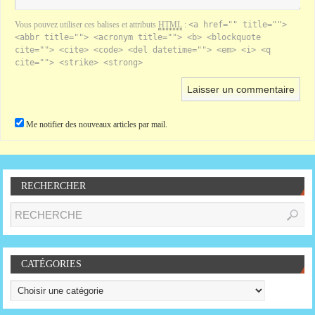
Vous pouvez utiliser ces balises et attributs
HTML
:
<a href="" title="">
<abbr title=""> <acronym title=""> <b> <blockquote
cite=""> <cite> <code> <del datetime=""> <em> <i> <q
cite=""> <strike> <strong>
Me notifier des nouveaux articles par mail.
RECHERCHER
CATÉGORIES