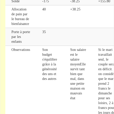
Solde
-175
-38.25
+155.80
Allocation
40
+38.25
de pain par
le bureau de
bienfaisance
Porte à porte
35
par les
enfants
Observations
Son
Son salaire
Si le mari
budget
est le
travaillait
s'équilibre
salaire
seul, le
grâce à la
moyenElle
couple sera
générosité
survit tant
en déficit.
des uns et
bien que
on considè
des autres
mal, dans
que le mar
une petite
prend 2
maison en
francs le
mauvais
dimanche
état
pour ses
loisirs, 2 à
francs pou
les jours d