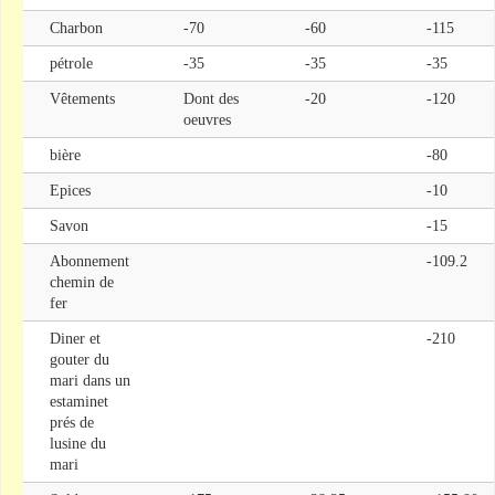
Charbon
-70
-60
-115
pétrole
-35
-35
-35
Vêtements
Dont des
-20
-120
oeuvres
bière
-80
Epices
-10
Savon
-15
Abonnement
-109.2
chemin de
fer
Diner et
-210
gouter du
mari dans un
estaminet
prés de
lusine du
mari