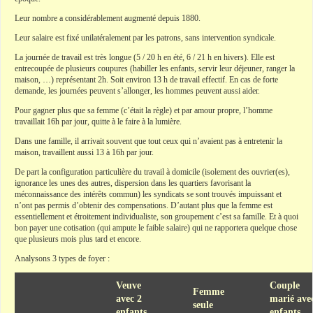
Leur nombre a considérablement augmenté depuis 1880.
Leur salaire est fixé unilatéralement par les patrons, sans intervention syndicale.
La journée de travail est très longue (5 / 20 h en été, 6 / 21 h en hivers). Elle est
entrecoupée de plusieurs coupures (habiller les enfants, servir leur déjeuner, ranger la
maison, …) représentant 2h. Soit environ 13 h de travail effectif. En cas de forte
demande, les journées peuvent s’allonger, les hommes peuvent aussi aider.
Pour gagner plus que sa femme (c’était la règle) et par amour propre, l’homme
travaillait 16h par jour, quitte à le faire à la lumière.
Dans une famille, il arrivait souvent que tout ceux qui n’avaient pas à entretenir la
maison, travaillent aussi 13 à 16h par jour.
De part la configuration particulière du travail à domicile (isolement des ouvrier(es),
ignorance les unes des autres, dispersion dans les quartiers favorisant la
méconnaissance des intérêts commun) les syndicats se sont trouvés impuissant et
n’ont pas permis d’obtenir des compensations. D’autant plus que la femme est
essentiellement et étroitement individualiste, son groupement c’est sa famille. Et à quoi
bon payer une cotisation (qui ampute le faible salaire) qui ne rapportera quelque chose
que plusieurs mois plus tard et encore.
Analysons 3 types de foyer :
Veuve
Couple
Femme
avec 2
marié ave
seule
enfants
enfants