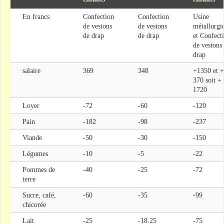
En francs
Confection
Confection
Usine
de vestons
de vestons
métallurgi
de drap
de drap
et Confect
de vestons
drap
salaire
369
348
+1350 et +
370 soit +
1720
Loyer
-72
-60
-120
Pain
-182
-98
-237
Viande
-50
-30
-150
Légumes
-10
-5
-22
Pommes de
-40
-25
-72
terre
Sucre, café,
-60
-35
-99
chicorée
Lait
-25
-18.25
-75