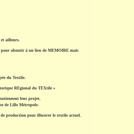
t ailleurs.
 pour aboutir à un lieu de
MEMOIRE
mais
ée du Textile.
storique
REgional
du TEXtile »
outiennent leur projet.
e de Lille Métropole.
e production pour illustrer le textile actuel.