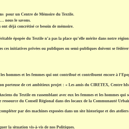
ns pour un Centre de Mémoire du Textile.
 … nous le savons.
s ont déjà concrétisé ce besoin de mémoire.
table épopée du Textile n’a pas la place qu’elle mérite dans notre région e
es initiatives privées ou publiques ou semi-publiques doivent se fédérer
les hommes et les femmes qui ont contribué et contribuent encore à l’Epop
on porteuse de cet ambitieux projet : « Les amis du
CIRETEX
, Centre hI
nciens du Textile en rassemblant avec eux les femmes et les hommes qui s
de ressource du Conseil Régional dans des locaux de la Communauté Urbain
ompléter par des machines exposées dans un site historique et des ateliers d
er la situation vis-à-vis de nos Politiques.