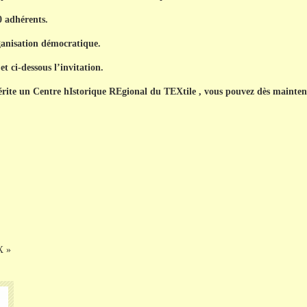
 adhérents.
ganisation démocratique.
t ci-dessous l’invitation.
érite un Centre hIstorique
REgional
du TEXtile , v
ous
pouvez dès maintena
X »