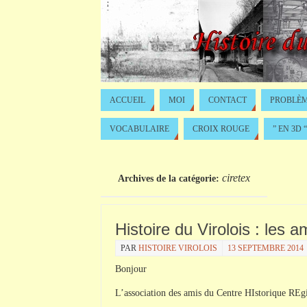
ACCUEIL
MOI
CONTACT
PROBLÈM
VOCABULAIRE
CROIX ROUGE
” EN 3D “
ciretex
Archives de la catégorie:
Histoire du Virolois : les
PAR
HISTOIRE VIROLOIS
13 SEPTEMBRE 2014
Bonjour
L’association des amis du Centre HIstorique
REgi