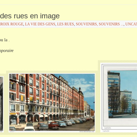
ie des rues en image
CROIX ROUGE
,
LA VIE DES GENS
,
LES RUES
,
SOUVENIRS, SOUVENIRS ...
,
UNCA
ou la .
mporaire