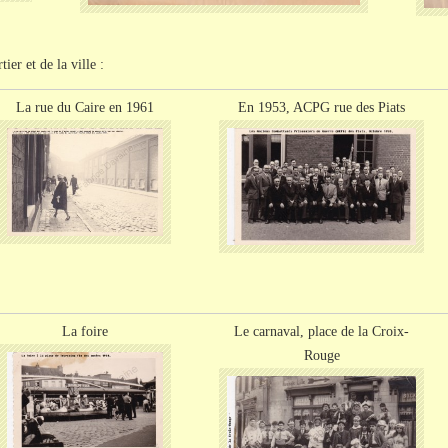
er et de la ville :
La rue du C
aire
en 1961
En 1953,
ACPG
rue des
Piats
La foire
Le carnaval, place de la Croix-
Rouge