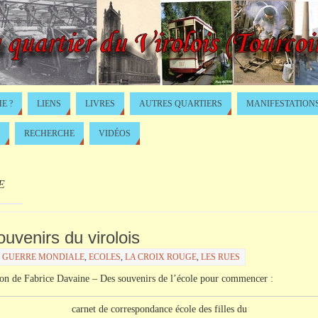
E ?
LIENS
LIVRES
AUTRES QUARTIERS
MANIFESTATION
RECHERCHE
VIDÉOS
E
ouvenirs du virolois
E GUERRE MONDIALE
,
ECOLES
,
LA CROIX ROUGE
,
LES RUES
ion de Fabrice
Davaine
– Des souvenirs de l’école pour commencer :
carnet de correspondance école des filles du