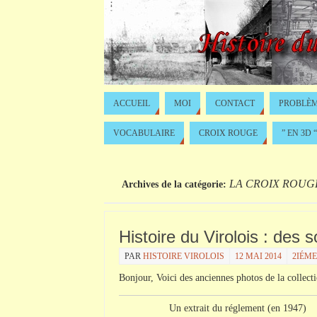
ACCUEIL
MOI
CONTACT
PROBLÈM
VOCABULAIRE
CROIX ROUGE
” EN 3D “
LA CROIX ROUG
Archives de la catégorie:
Histoire du Virolois : des s
PAR
HISTOIRE VIROLOIS
12 MAI 2014
2IÉM
Bonjour, Voici des anciennes photos de la collect
Un extrait du
réglement
(en 1947)