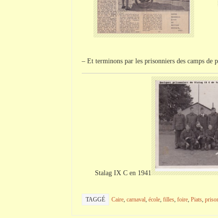
– Et terminons par les prisonniers des camps de p
Stalag
IX
C
en 1941
TAGGÉ
Caire
,
carnaval
,
école
,
filles
,
foire
,
Piats
,
priso