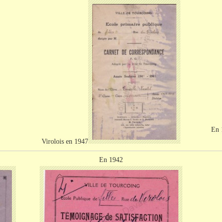
En 
Virolois
en 1947
En 1942