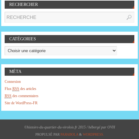
RECHERCHER
CATÉGORIES
MÉTA
Connexion
Flux
RSS
des articles
RSS
des commentaires
Site de WordPress-FR
©histoire-du-quartier-du-virolois.fr 2015 / hébergé par OVH
PROPULSÉ PAR
PAЯABOLA
&
WORDPRESS.