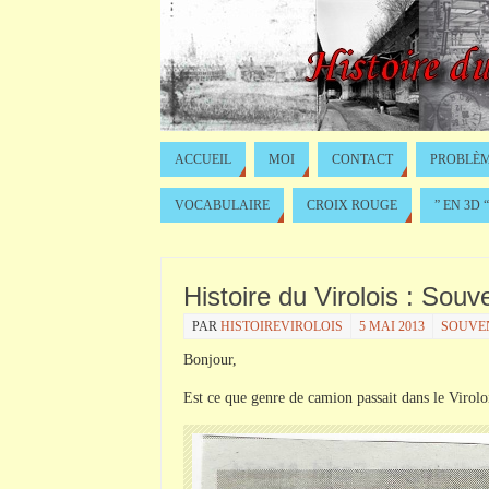
ACCUEIL
MOI
CONTACT
PROBLÈM
VOCABULAIRE
CROIX ROUGE
” EN 3D “
Histoire du Virolois : Sou
PAR
HISTOIREVIROLOIS
5 MAI 2013
SOUVEN
Bonjour,
Est ce que genre de camion passait dans le Virolo