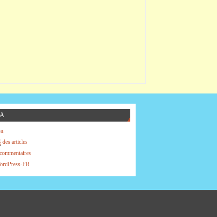
A
on
S
des articles
commentaires
WordPress-FR