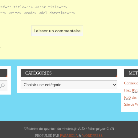
ref="" title=""> <abbr title="">
""> <cite> <code> <del datetime="">
.
CATÉGORIES
MÉT
Connexi
Flux
RS
RSS
des 
Site de 
©histoire-du-quartier-du-virolois.fr 2015 / hébergé par OVH
PROPULSÉ PAR
PAЯABOLA
&
WORDPRESS.