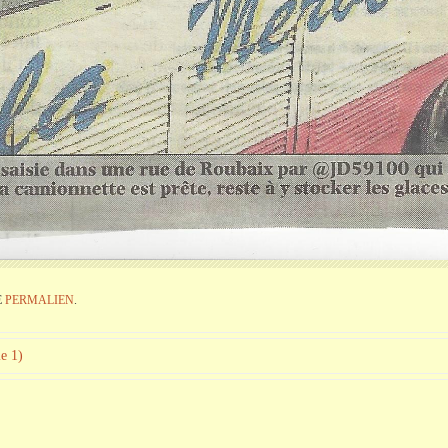
E
PERMALIEN
.
ie 1)