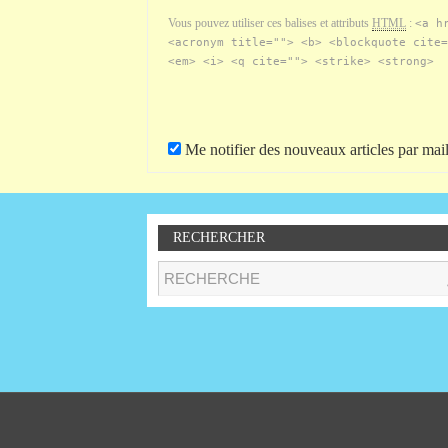
Vous pouvez utiliser ces balises et attributs
HTML
:
<a h
<acronym title=""> <b> <blockquote cite=
<em> <i> <q cite=""> <strike> <strong>
Me notifier des nouveaux articles par mail
RECHERCHER