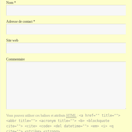
Nom
*
Adresse de contact
*
Site web
Commentaire
Vous pouvez utiliser ces balises et attributs
HTML
:
<a href="" title="">
<abbr title=""> <acronym title=""> <b> <blockquote
cite=""> <cite> <code> <del datetime=""> <em> <i> <q
cite=""> <strike> <strong>