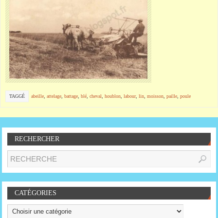
TAGGÉ
abeille
,
attelage
,
battage
,
blé
,
cheval
,
houblon
,
labour
,
lin
,
moisson
,
paille
,
poule
RECHERCHER
CATÉGORIES