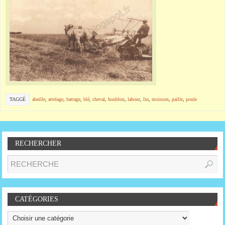
TAGGÉ
abeille
,
attelage
,
battage
,
blé
,
cheval
,
houblon
,
labour
,
lin
,
moisson
,
paille
,
poule
RECHERCHER
CATÉGORIES