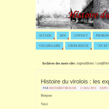
ACCUEIL
MOI
CONTACT
PROBLÈM
VOCABULAIRE
CROIX ROUGE
” EN 3D “
expositions / confére
Archives des mots-clés:
Histoire du virolois : les e
PAR
HISTOIREVIROLOIS
11 MAI 2013
EXPO 
Bonjour
Voici