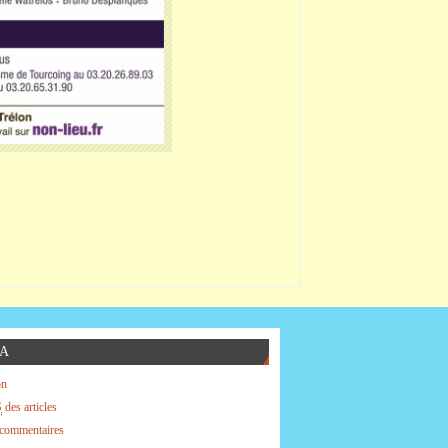
A
on
S
des articles
commentaires