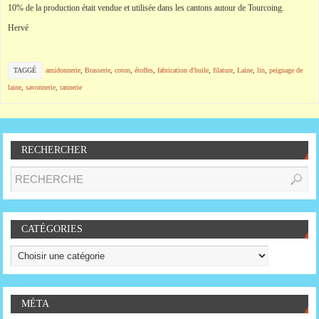
10% de la production était vendue et utilisée dans les cantons autour de Tourcoing.
Hervé
TAGGÉ
amidonnerie
,
Brasserie
,
coton
,
étoffes
,
fabrication d'huile
,
filature
,
Laine
,
lin
,
peignage de
laine
,
savonnerie
,
tannerie
RECHERCHER
CATÉGORIES
MÉTA