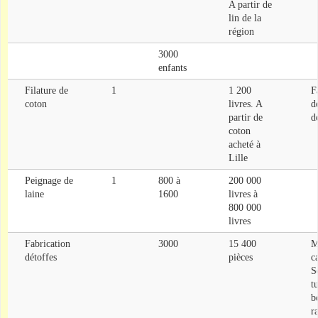
A partir de
lin de la
région
3000
enfants
Filature de
1
1 200
F
coton
livres. A
d
partir de
d
coton
acheté à
Lille
Peignage de
1
800 à
200 000
laine
1600
livres à
800 000
livres
Fabrication
3000
15 400
M
détoffes
pièces
c
S
t
b
r