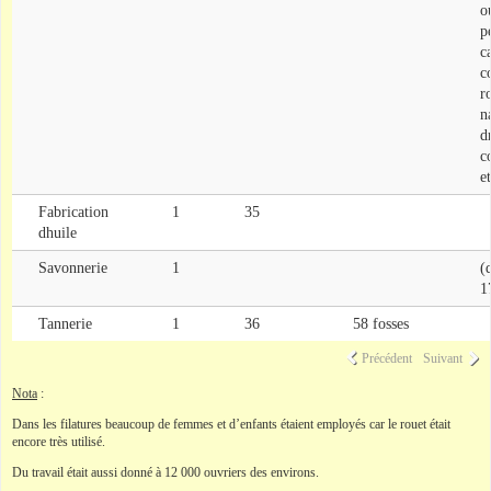
o
p
c
co
r
n
d
c
e
Fabrication
1
35
dhuile
Savonnerie
1
(
1
Tannerie
1
36
58 fosses
Précédent
Suivant
Nota
:
Dans les filatures beaucoup de femmes et d’enfants étaient employés car le rouet était
encore très utilisé.
Du travail était aussi donné à 12 000 ouvriers des environs.