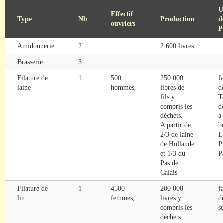
U
Effectif
Type
Nb
Production
d
ouvriers
P
Amidonnerie
2
2 600 livres
Brasserie
3
Filature de
1
500
250 000
f
laine
hommes,
libres de
d
fils y
T
compris les
d
déchets.
à 
A partir de
b
2/3 de laine
L
de Hollande
P
et 1/3 du
Pa
Pas de
Calais
Filature de
1
4500
200 000
f
lin
femmes,
livres y
d
compris les
s
déchets.