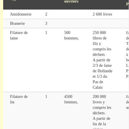
ouvriers
P
Amidonnerie
2
2 600 livres
Brasserie
3
Filature de
1
500
250 000
f
laine
hommes,
libres de
d
fils y
T
compris les
d
déchets.
à 
A partir de
b
2/3 de laine
L
de Hollande
P
et 1/3 du
Pa
Pas de
Calais
Filature de
1
4500
200 000
f
lin
femmes,
livres y
d
compris les
s
déchets.
A partir de
lin de la