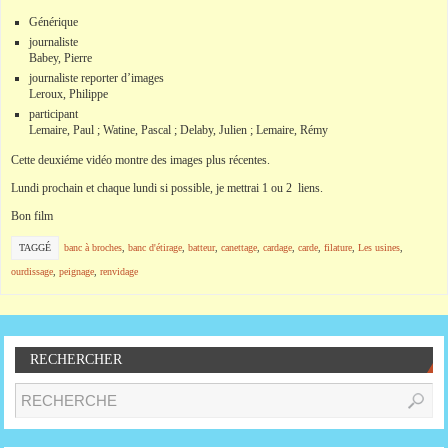
Générique
journaliste
Babey, Pierre
journaliste reporter d’images
Leroux, Philippe
participant
Lemaire, Paul ; Watine, Pascal ; Delaby, Julien ; Lemaire, Rémy
Cette deuxiéme vidéo montre des images plus récentes.
Lundi prochain et chaque lundi si possible, je mettrai 1 ou 2 liens.
Bon film
TAGGÉ
banc à broches
,
banc d'étirage
,
batteur
,
canettage
,
cardage
,
carde
,
filature
,
Les usines
,
ourdissage
,
peignage
,
renvidage
RECHERCHER