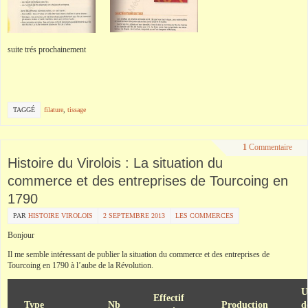
suite trés prochainement
TAGGÉ
filature
,
tissage
1
Commentaire
Histoire du Virolois : La situation du
commerce et des entreprises de Tourcoing en
1790
PAR
HISTOIRE VIROLOIS
2 SEPTEMBRE 2013
LES COMMERCES
Bonjour
Il me semble intéressant de publier la situation du commerce et des entreprises de
Tourcoing en 1790 à l’aube de la Révolution.
U
Effectif
Type
Nb
Production
d