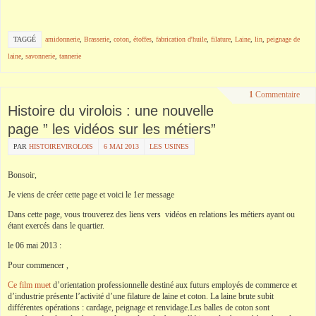
TAGGÉ
amidonnerie
,
Brasserie
,
coton
,
étoffes
,
fabrication d'huile
,
filature
,
Laine
,
lin
,
peignage de
laine
,
savonnerie
,
tannerie
1
Commentaire
Histoire du virolois : une nouvelle
page ” les vidéos sur les métiers”
PAR
HISTOIREVIROLOIS
6 MAI 2013
LES USINES
Bonsoir,
Je viens de créer cette page et voici le 1er message
Dans cette page, vous trouverez des liens vers vidéos en relations les métiers ayant ou
étant exercés dans le quartier.
le 06 mai 2013 :
Pour commencer ,
Ce film muet
d’orientation professionnelle destiné aux futurs employés de commerce et
d’industrie présente l’activité d’une filature de laine et coton. La laine brute subit
différentes opérations : cardage, peignage et renvidage.Les balles de coton sont