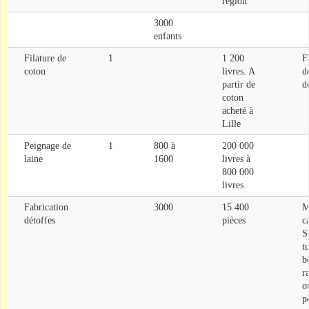
région
3000
enfants
Filature de
1
1 200
F
coton
livres. A
d
partir de
d
coton
acheté à
Lille
Peignage de
1
800 à
200 000
laine
1600
livres à
800 000
livres
Fabrication
3000
15 400
M
détoffes
pièces
c
S
t
b
r
o
p