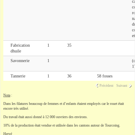
c
co
r
n
d
c
e
Fabrication
1
35
dhuile
Savonnerie
1
(
1
Tannerie
1
36
58 fosses
Précédent
Suivant
Nota
:
Dans les filatures beaucoup de femmes et d’enfants étaient employés car le rouet était
encore très utilisé.
Du travail était aussi donné à 12 000 ouvriers des environs.
10% de la production était vendue et utilisée dans les cantons autour de Tourcoing.
Hervé