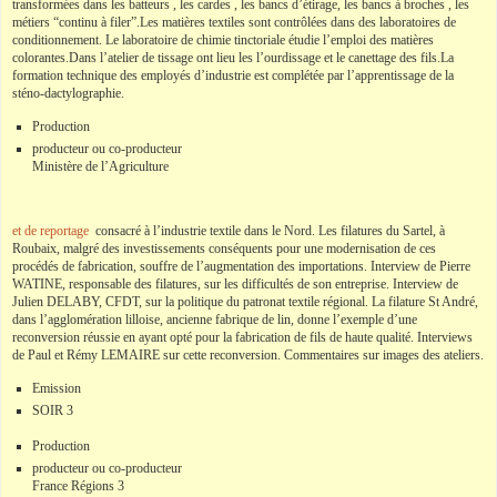
transformées dans les batteurs , les cardes , les bancs d’étirage, les bancs à broches , les
métiers “continu à filer”.Les matières textiles sont contrôlées dans des laboratoires de
conditionnement. Le laboratoire de chimie tinctoriale étudie l’emploi des matières
colorantes.Dans l’atelier de tissage ont lieu les l’ourdissage et le canettage des fils.La
formation technique des employés d’industrie est complétée par l’apprentissage de la
sténo-dactylographie.
Production
producteur ou co-producteur
Ministère de l’Agriculture
et de reportage
consacré à l’industrie textile dans le Nord. Les filatures du Sartel, à
Roubaix, malgré des investissements conséquents pour une modernisation de ces
procédés de fabrication, souffre de l’augmentation des importations. Interview de Pierre
WATINE, responsable des filatures, sur les difficultés de son entreprise. Interview de
Julien DELABY, CFDT, sur la politique du patronat textile régional. La filature St André,
dans l’agglomération lilloise, ancienne fabrique de lin, donne l’exemple d’une
reconversion réussie en ayant opté pour la fabrication de fils de haute qualité. Interviews
de Paul et Rémy LEMAIRE sur cette reconversion. Commentaires sur images des ateliers.
Emission
SOIR 3
Production
producteur ou co-producteur
France Régions 3