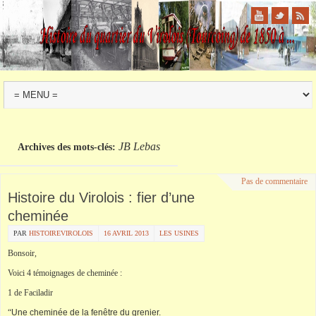
JB Lebas
Archives des mots-clés:
Pas de commentaire
Histoire du Virolois : fier d’une
cheminée
PAR
HISTOIREVIROLOIS
16 AVRIL 2013
LES USINES
Bonsoir,
Voici 4 témoignages de cheminée :
1 de Faciladir
“
Une cheminée de la fenêtre du grenier.