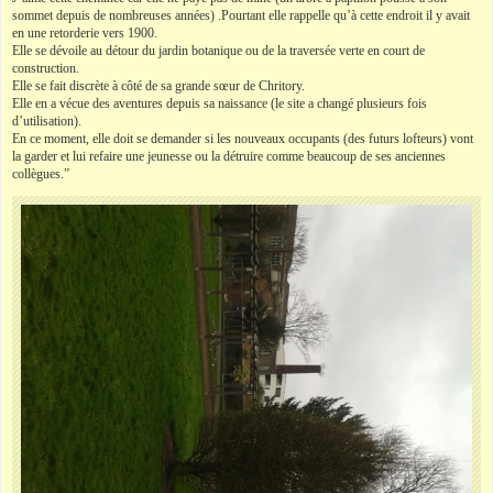
sommet depuis de nombreuses années) .Pourtant elle rappelle qu’à cette endroit il y avait
en une retorderie vers 1900.
Elle se dévoile au détour du jardin botanique ou de la traversée verte en court de
construction.
Elle se fait discrète à côté de sa grande sœur de Chritory.
Elle en a vécue des aventures depuis sa naissance (le site a changé plusieurs fois
d’utilisation).
En ce moment, elle doit se demander si les nouveaux occupants (des futurs lofteurs) vont
la garder et lui refaire une jeunesse ou la détruire comme beaucoup de ses anciennes
collègues.”