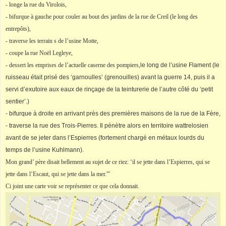
- longe la rue du Virolois,
- bifurque à gauche pour couler au bout des jardins de la rue de Creil (le long des
entrepôts),
- traverse les terrain s de l’usine Motte,
- coupe la rue Noël Legleye,
- dessert les emprises de l’actuelle caserne des pompiers,
le long de l’usine Flament (le
ruisseau était prisé des ‘garnoulles’ (grenouilles) avant la guerre 14, puis il a
servi d’exutoire aux eaux de rinçage de la teinturerie de l’autre côté du ‘petit
sentier’.)
- bifurque à droite en arrivant près des premières maisons de la rue de la Fère,
- traverse la rue des Trois-Pierres. Il pénètre alors en territoire wattrelosien
avant de se jeter dans l’Espierres (fortement chargé en métaux lourds du
temps de l’usine Kuhlmann).
Mon grand’ père disait bellement au sujet de ce riez: ‘il se jette dans l’Espierres, qui se
jette dans l’Escaut, qui se jette dans la mer.'”
Ci joint une carte voir se représenter ce que cela donnait.