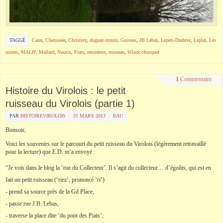
TAGGÉ
Caire
,
Cheminée
,
Christory
,
duguay-trouin
,
Guisnes
,
JB Lebas
,
Lepers-Duduve
,
Leplat
,
Les
usines
,
MALIP
,
Mallard
,
Nuutin
,
Piats
,
retorderie
,
ruisseau
,
Winoc-chocquel
1
Commentaire
Histoire du Virolois : le petit
ruisseau du Virolois (partie 1)
PAR
HISTOIREVIROLOIS
31 MARS 2013
EAU
Bonsoir,
Voici les souvenirs sur le parcourt du petit ruisseau du Virolois (légèrement retravaillé
pour la lecture) que E.D. m’a envoyé :
“Je vois dans le blog la ‘rue du Collecteur’. Il s’agit du collecteur… d’égoûts, qui est en
fait un petit ruisseau (‘riez’, prononcé ‘ri’)
- prend sa source près de la Gd Place,
- passe rue J.B. Lebas,
- traverse la place dite ‘du pont des Piats’,