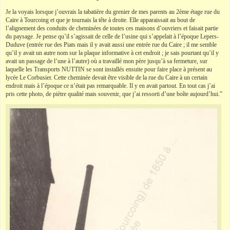
Je la voyais lorsque j’ouvrais la tabatière du grenier de mes parents au 2ème étage rue du
Caire à Tourcoing et que je tournais la tête à droite. Elle apparaissait au bout de
l’alignement des conduits de cheminées de toutes ces maisons d’ouvriers et faisait partie
du paysage. Je pense qu’il s’agissait de celle de l’usine qui s’appelait à l’époque Lepers-
Duduve (entrée rue des Piats mais il y avait aussi une entrée rue du Caire ; il me semble
qu’il y avait un autre nom sur la plaque informative à cet endroit ; je sais pourtant qu’il y
avait un passage de l’une à l’autre) où a travaillé mon père jusqu’à sa fermeture, sur
laquelle les Transports NUTTIN se sont installés ensuite pour faire place à présent au
lycée Le Corbusier. Cette cheminée devait être visible de la rue du Caire à un certain
endroit mais à l’époque ce n’était pas remarquable. Il y en avait partout. En tout cas j’ai
pris cette photo, de piètre qualité mais souvenir, que j’ai ressorti d’une boîte aujourd’hui.”