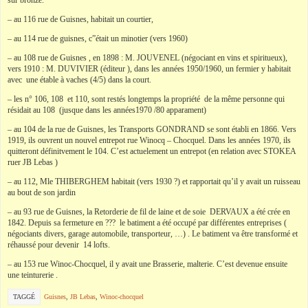
sur bronze.
– au 116 rue de Guisnes, habitait un courtier,
– au 114 rue de guisnes, c”était un minotier (vers 1960)
– au 108 rue de Guisnes , en 1898 : M. JOUVENEL (négociant en vins et spiritueux),
vers 1910 : M. DUVIVIER (éditeur ), dans les années 1950/1960, un fermier y habitait
avec une étable à vaches (4/5) dans la court.
– les n° 106, 108 et 110, sont restés longtemps la propriété de la même personne qui
résidait au 108 (jusque dans les années1970 /80 apparament)
– au 104 de la rue de Guisnes, les Transports GONDRAND se sont établi en 1866. Vers
1919, ils ouvrent un nouvel entrepot rue Winocq – Chocquel. Dans les années 1970, ils
quitteront définitvement le 104. C’est actuelement un entrepot (en relation avec STOKEA
ruer JB Lebas )
– au 112, Mle THIBERGHEM habitait (vers 1930 ?) et rapportait qu’il y avait un ruisseau
au bout de son jardin
– au 93 rue de Guisnes, la Retorderie de fil de laine et de soie DERVAUX a été crée en
1842. Depuis sa fermeture en ??? le batiment a été occupé par différentes entreprises (
négociants divers, garage automobile, transporteur, …) . Le batiment va être transformé et
réhaussé pour devenir 14 lofts.
– au 153 rue Winoc-Chocquel, il y avait une Brasserie, malterie. C’est devenue ensuite
une teinturerie .
TAGGÉ
Guisnes
,
JB Lebas
,
Winoc-chocquel