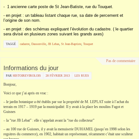
- 1 ancienne carte poste de St Jean-Batiste, rue du Touquet.
- en projet : un tableau listant chaque rue, sa date de percement et
l’origine de son nom.
- en projet : des schémas expliquant l’évolution du cadastre.
( le quartier
sera divisé en plusieurs zones suivant les grands axes)
TAGGÉ
cadastre
,
Dassonville
,
JB Lebas
,
St Jean-Baptiste
,
Touquet
Pas de commentaire
Informations du jour
PAR
HISTOIREVIROLOIS
28 FÉVRIER 2013
LES RUES
Bonjour,
Voici ce que j’ai apris en vrac :
– le jardin botanique a été établis par sur la propriété de M. LEPLAT suite à l’achat du
terrain en 1917 – 1919 par la municipalité. Il y avait à la place les moulins Fagot et
Guisnes
– la “rue JB Lebat” : elle s’appelait avant la “rue du collecteur”
– au 100 rue de Guisnes, il y avait la menuiserie DUHAMEL (jusqu’en 1998 selon les
regsitres du commerce), en 1902, habitait un représentant, récamment c’était une sculteur