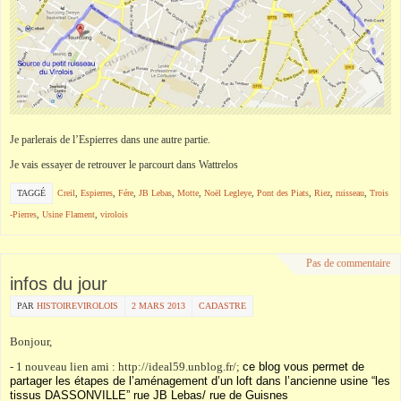
Je parlerais de l’Espierres dans une autre partie.
Je vais essayer de retrouver le parcourt dans Wattrelos
TAGGÉ
Creil
,
Espierres
,
Fére
,
JB Lebas
,
Motte
,
Noël Legleye
,
Pont des Piats
,
Riez
,
ruisseau
,
Trois
-Pierres
,
Usine Flament
,
virolois
Pas de commentaire
infos du jour
PAR
HISTOIREVIROLOIS
2 MARS 2013
CADASTRE
Bonjour,
- 1 nouveau lien ami : http://ideal59.unblog.fr/;
c
e blog vous permet de
partager les étapes de l’aménagement d’un loft dans l’ancienne usine “les
tissus DASSONVILLE” rue JB Lebas/ rue de Guisnes