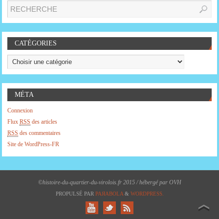
CATÉGORIES
MÉTA
Connexion
Flux
RSS
des articles
RSS
des commentaires
Site de WordPress-FR
©histoire-du-quartier-du-virolois.fr 2015 / hébergé par OVH
PROPULSÉ PAR
PAЯABOLA
&
WORDPRESS.