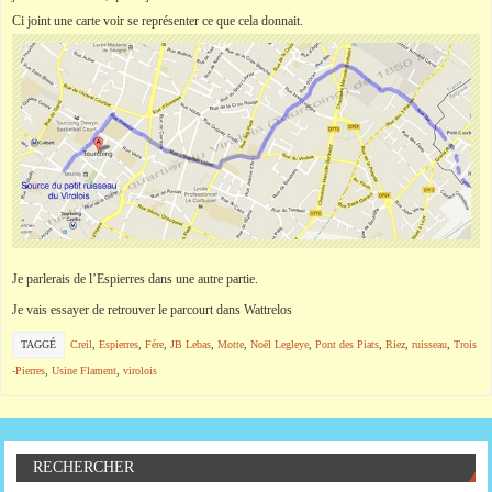
Ci joint une carte voir se représenter ce que cela donnait.
Je parlerais de l’Espierres dans une autre partie.
Je vais essayer de retrouver le parcourt dans Wattrelos
TAGGÉ
Creil
,
Espierres
,
Fére
,
JB Lebas
,
Motte
,
Noël Legleye
,
Pont des Piats
,
Riez
,
ruisseau
,
Trois
-Pierres
,
Usine Flament
,
virolois
RECHERCHER