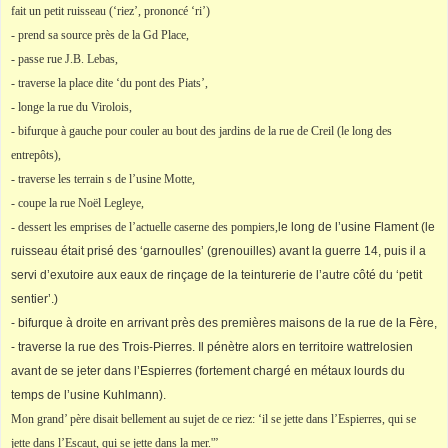
fait un petit ruisseau (‘riez’, prononcé ‘ri’)
- prend sa source près de la Gd Place,
- passe rue J.B. Lebas,
- traverse la place dite ‘du pont des Piats’,
- longe la rue du Virolois,
- bifurque à gauche pour couler au bout des jardins de la rue de Creil (le long des
entrepôts),
- traverse les terrain s de l’usine Motte,
- coupe la rue Noël Legleye,
- dessert les emprises de l’actuelle caserne des pompiers,
le long de l’usine Flament (le
ruisseau était prisé des ‘garnoulles’ (grenouilles) avant la guerre 14, puis il a
servi d’exutoire aux eaux de rinçage de la teinturerie de l’autre côté du ‘petit
sentier’.)
- bifurque à droite en arrivant près des premières maisons de la rue de la Fère,
- traverse la rue des Trois-Pierres. Il pénètre alors en territoire wattrelosien
avant de se jeter dans l’Espierres (fortement chargé en métaux lourds du
temps de l’usine Kuhlmann).
Mon grand’ père disait bellement au sujet de ce riez: ‘il se jette dans l’Espierres, qui se
jette dans l’Escaut, qui se jette dans la mer.'”