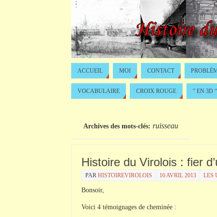
ACCUEIL
MOI
CONTACT
PROBLÈM
VOCABULAIRE
CROIX ROUGE
” EN 3D “
ruisseau
Archives des mots-clés:
Histoire du Virolois : fier
PAR
HISTOIREVIROLOIS
16 AVRIL 2013
LES 
Bonsoir,
Voici 4 témoignages de cheminée :