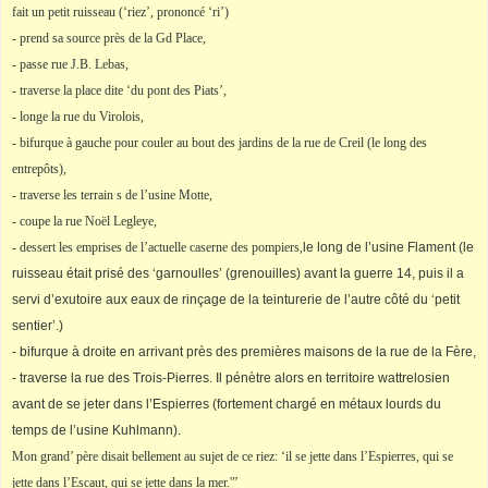
fait un petit ruisseau (‘riez’, prononcé ‘ri’)
- prend sa source près de la Gd Place,
- passe rue J.B. Lebas,
- traverse la place dite ‘du pont des Piats’,
- longe la rue du Virolois,
- bifurque à gauche pour couler au bout des jardins de la rue de Creil (le long des
entrepôts),
- traverse les terrain s de l’usine Motte,
- coupe la rue Noël Legleye,
- dessert les emprises de l’actuelle caserne des pompiers,
le long de l’usine Flament (le
ruisseau était prisé des ‘garnoulles’ (grenouilles) avant la guerre 14, puis il a
servi d’exutoire aux eaux de rinçage de la teinturerie de l’autre côté du ‘petit
sentier’.)
- bifurque à droite en arrivant près des premières maisons de la rue de la Fère,
- traverse la rue des Trois-Pierres. Il pénètre alors en territoire wattrelosien
avant de se jeter dans l’Espierres (fortement chargé en métaux lourds du
temps de l’usine Kuhlmann).
Mon grand’ père disait bellement au sujet de ce riez: ‘il se jette dans l’Espierres, qui se
jette dans l’Escaut, qui se jette dans la mer.'”