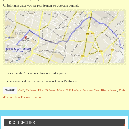
Ci joint une carte voir se représenter ce que cela donnait.
Je parlerais de l’Espierres dans une autre partie.
Je vais essayer de retrouver le parcourt dans Wattrelos
TAGGÉ
Creil
,
Espierres
,
Fére
,
JB Lebas
,
Motte
,
Noël Legleye
,
Pont des Piats
,
Riez
,
ruisseau
,
Trois
-Pierres
,
Usine Flament
,
virolois
RECHERCHER