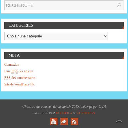
CATÉGORIES
MÉTA
Connexion
Flux
RSS
des articles
RSS
des commentaires
Site de WordPress-FR
©histoire-du-quartier-du-virolois.fr 2015 / hébergé par OVH
PROPULSÉ PAR
PAЯABOLA
&
WORDPRESS.