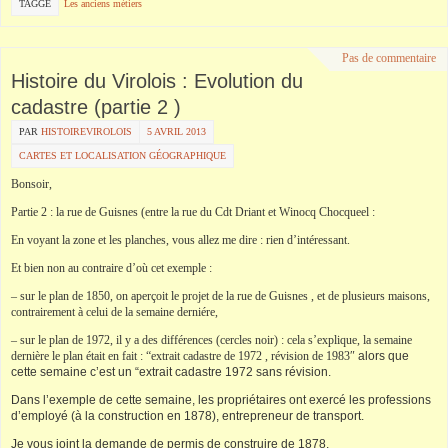
TAGGÉ
Les anciens métiers
Pas de commentaire
Histoire du Virolois : Evolution du
cadastre (partie 2 )
PAR
HISTOIREVIROLOIS
5 AVRIL 2013
CARTES ET LOCALISATION GÉOGRAPHIQUE
Bonsoir,
Partie 2 : la rue de Guisnes (entre la rue du Cdt Driant et Winocq Chocqueel :
En voyant la zone et les planches, vous allez me dire : rien d’intéressant.
Et bien non au contraire d’où cet exemple :
– sur le plan de 1850, on aperçoit le projet de la rue de Guisnes , et de plusieurs maisons,
contrairement à celui de la semaine derniére,
– sur le plan de 1972, il y a des différences (cercles noir) : cela s’explique, la semaine
dernière le plan était en fait : “extrait cadastre de 1972 , révision de 1983″
alors que
cette semaine c’est un “extrait cadastre 1972 sans révision.
Dans l’exemple de cette semaine, les propriétaires ont exercé les professions
d’employé (à la construction en 1878), entrepreneur de transport.
Je vous joint la demande de permis de construire de 1878.