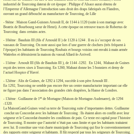
industriel de Tourcoing daterai de cet époque : Philippe d’Alsace aurai obtenu de
l’Empereur d’Allemagne l’introduction sans droit des draps fabriqués en Flandres,
ouvrant un grand débouché au manufacture de Tourcoing, de Lille
- 9iéme : Maison Gand-Guisnes Arnoult II, de 1144 à 1120 (suite à son mariage avec
Beatrix de Bourbourg sœur de Henri). A cette époque on retrouve traces de Robertus de
Tourcoing dans certains actes.
- 10iéme : Bauduin III (fils d’Arnould II ) de 1120 à 1244 . Il eu à s’occuper de ses
vassaux de Tourcoing. On note aussi que lors d’une guerre de clochers (très fréquent à
l’époque) les habitants de Tourcoing Roubaix et bourgs voisins ont envahi à main armée
Wattrelos et détruisirent la maison du vassal Allard-le-Arriveil.
- 11iéme : Arnoult III (fils de Bauduin III ), de 1144 -1292. En 1244, Mahaut de Guines
reçoit des terres sises à Tourcoing. En 1260, Mahaut donne les 5 bonniers et demy de
l’actuel Hospice d’Havré.
- 12iéme : Alix de Guines, de 1292 à 1294, succède à son père Arnoult III .
En 1292, Tourcoing ne semble pas encore être un centre manufacturier important car elle
ne figure pas dans l’association des grandes cités drapières, la Hanse de Londres.
er
- 13iéme : Guillaume de 1
de Mortagne (Maison de Mortagne-Audenaere), de 1294
-1320.
La MaisonGand-Guines vend sa terre de Tourcoing suite d’importantes dettes. Guillaume
conclut un Concordat avec les habitant de Tourcoing : Ils étaient alors en conflit avec leur
seigneur et le Concordat énumère les conditions de paix. Ce texte est capital pour l’histoire
de Tourcoing. Il montre que l’autorité n’était pas sans limite et que les habitants traitaient
avec lui. Il constitue une vrai charte municipale de Tourcoing qui fixe le conventionnement
des rapports entre seigneur et habitants. Il fût respecté par tous les seigneurs de Tourcoing.