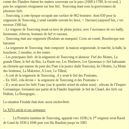
comte des Flandres étaient les maitres souverain sur le pays (1668 à 1789, le roi seul, )
puis les seigneurs résignaient sur leur fief, Tourcoing étant sous la gouvernance de
plusieurs fiefs.
– Tourcoing, à cette époque occupait une surface de 962 bonniers dont 650 pour la
seigneurie de Tourcoing, ( unité variable suivant les lieux, = 1hectare) (aujourd’hui, c’est
environ 1500 ha)
– Le seigneur de Tourcoing tenait sa terre de pleine justice, avec l’assistance de ses bailly,
lieutenants, échevin, hommes de fief et vassaux.
– Tourcoing était une seigneurie (Roubaix un marquisé, Croix un comté, Bousbecque une
baronnie
– La seigneurie de Tourcoing était composée la maison seigneuriale, le marché, la halle, la
boucherie, 2 moulins, et des rentes.
– Les principaux fiefs de la seigneurie de Tourcoing et alentour: Fief des Mottes, La
grande Dime, le fief du Bus, La Haute rue, Les Marlieres, Les Queneaux (« fief haboutant
au chemein qui maisne du pont des Piats à la justice dudit Tourcoin), les Obelets, La Motte
des boitteaux, La Malcense, A Leux, Le Tilleul,
– A coté de la seigneurie de Tourcoing , il y avait le fief des Poutrains,
– En 1645, cela devint « la seigneurie de Tourcoing et des Poutrains »
– Il y avait aussi les fiefs Franc (sur le quartier actuel du même nom) , relevais de l’Empire
Germanique, formaient une partie de la Flandre Impériale ,le fief du Chatel, des fiefs sur
Halluin, La Bourgogne,…
La situation Féodale était donc assez enchevêtrée.
Le XIVe siècle et ses seigneurs
er
- La Première mention de Tourcoing, apparait vers 1038.( le 1
seigneur serai Raoul
de Gand de 1036 à 1046 puis son fils Bauduin jusqu’en 1081.