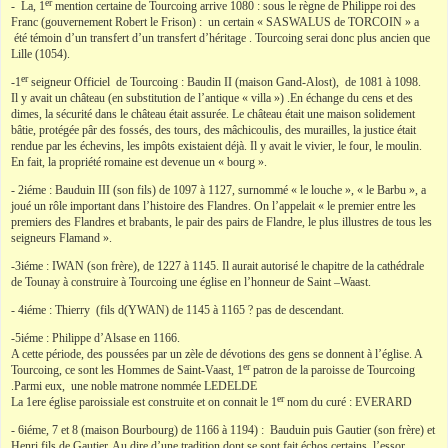
er
- La, 1
mention certaine de Tourcoing arrive 1080 : sous le règne de Philippe roi des
Franc (gouvernement Robert le Frison) : un certain « SASWALUS de TORCOIN » a
été témoin d’un transfert d’un transfert d’héritage . Tourcoing serai donc plus ancien que
Lille (1054).
er
-1
seigneur Officiel de Tourcoing : Baudin II (maison Gand-Alost), de 1081 à 1098.
Il y avait un château (en substitution de l’antique « villa ») .En échange du cens et des
dimes, la sécurité dans le château était assurée. Le château était une maison solidement
bâtie, protégée pâr des fossés, des tours, des mâchicoulis, des murailles, la justice était
rendue par les échevins, les impôts existaient déjà. Il y avait le vivier, le four, le moulin.
En fait, la propriété romaine est devenue un « bourg ».
- 2iéme : Bauduin III (son fils) de 1097 à 1127, surnommé « le louche », « le Barbu », a
joué un rôle important dans l’histoire des Flandres. On l’appelait « le premier entre les
premiers des Flandres et brabants, le pair des pairs de Flandre, le plus illustres de tous les
seigneurs Flamand ».
-3iéme : IWAN (son frère), de 1227 à 1145. Il aurait autorisé le chapitre de la cathédrale
de Tounay à construire à Tourcoing une église en l’honneur de Saint –Waast.
- 4iéme : Thierry (fils d(YWAN) de 1145 à 1165 ? pas de descendant.
-5iéme : Philippe d’Alsase en 1166.
A cette période, des poussées par un zèle de dévotions des gens se donnent à l’église. A
er
Tourcoing, ce sont les Hommes de Saint-Vaast, 1
patron de la paroisse de Tourcoing
.Parmi eux, une noble matrone nommée LEDELDE
er
La 1ere église paroissiale est construite et on connait le 1
nom du curé : EVERARD
- 6iéme, 7 et 8 (maison Bourbourg) de 1166 à 1194) : Bauduin puis Gautier (son frère) et
Henri fils de Gautier. Au dire d’une tradition dont se sont fait échos certains, l’essor