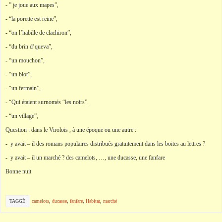
- ” je joue aux mapes”,
- “la porette est reine”,
- “on l’habille de clachiron”,
- “du brin d’queva”,
- “un mouchon”,
- “un blot”,
- “un fermain”,
- “Qui étaient surnomés “les noirs”.
- “un village”,
Question : dans le Virolois , à une époque ou une autre :
- y avait – il des romans populaires distribués gratuitement dans les boites au lettres ?
- y avait – il un marché ? des camelots, …, une ducasse, une fanfare
Bonne nuit
TAGGÉ
camelots
,
ducasse
,
fanfare
,
Habitat
,
marché