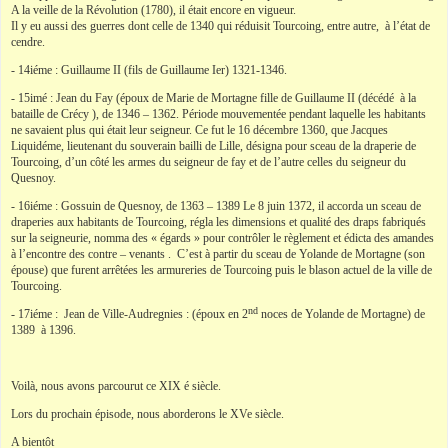
A la veille de la Révolution (1780), il était encore en vigueur.
Il y eu aussi des guerres dont celle de 1340 qui réduisit Tourcoing, entre autre, à l’état de
cendre.
- 14iéme : Guillaume II (fils de Guillaume Ier) 1321-1346.
- 15imé : Jean du Fay (époux de Marie de Mortagne fille de Guillaume II (décédé à la
bataille de Crécy ), de 1346 – 1362. Période mouvementée pendant laquelle les habitants
ne savaient plus qui était leur seigneur. Ce fut le 16 décembre 1360, que Jacques
Liquidéme, lieutenant du souverain bailli de Lille, désigna pour sceau de la draperie de
Tourcoing, d’un côté les armes du seigneur de fay et de l’autre celles du seigneur du
Quesnoy.
- 16iéme : Gossuin de Quesnoy, de 1363 – 1389 Le 8 juin 1372, il accorda un sceau de
draperies aux habitants de Tourcoing, régla les dimensions et qualité des draps fabriqués
sur la seigneurie, nomma des « égards » pour contrôler le règlement et édicta des amandes
à l’encontre des contre – venants . C’est à partir du sceau de Yolande de Mortagne (son
épouse) que furent arrêtées les armureries de Tourcoing puis le blason actuel de la ville de
Tourcoing.
nd
- 17iéme : Jean de Ville-Audregnies : (époux en 2
noces de Yolande de Mortagne) de
1389 à 1396.
Voilà, nous avons parcourut ce XIX é siècle.
Lors du prochain épisode, nous aborderons le XVe siècle.
A bientôt