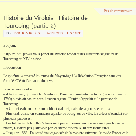
Pas de commentaire
Histoire du Virolois : Histoire de
Tourcoing (partie 2)
PAR
HISTOIREVIROLOIS
6 AVRIL 2013
HISTOIRE
Bonjour,
Aujourd’hui, je vais vous parler du système féodal et des différents seigneurs de
Tourcoing au XIV e siècle.
Introduction
Le système a traversé les temps du Moyen-âge à la Révolution Française sans être
ébranlé. C’était l’armature du pays.
Pour le comprendre,
– il faut savoir, qu’avant le Révolution, l’unité administrative actuelle (mise ne place en
1790) n’existait pas, ni sous l’ancien régime. L’unité s’appelait « La paroisse de
Tourcoing. »
– « Un fief était sur .. », « un habitant était originaire de la paroisse de … ».
– Plus tard, quand on commença à parler de bourg ou de ville, la surface s’étendait sur
plusieurs paroisses.
– Les habitants de la ville n’obéissaient pas aux même lois, ne servaient pas le même
maitre, n’étaient pas justiciable par les même tribunaux, ni aux même titres
– Jusqu’en 1668 : l’autorité était organisée de la manière suivante : le roi de France et le